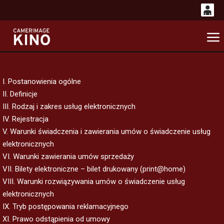
0
'
0,00
G
PLN
I. Postanowienia ogólne
14
49
II. Definicje
III. Rodzaj i zakres usług elektronicznych
IV. Rejestracja
V. Warunki świadczenia i zawierania umów o świadczenie usług
elektronicznych
VI. Warunki zawierania umów sprzedaży
VII. Bilety elektroniczne – bilet drukowany (print@home)
VIII. Warunki rozwiązywania umów o świadczenie usług
elektronicznych
IX. Tryb postępowania reklamacyjnego
XI. Prawo odstąpienia od umowy