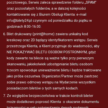
pocztowego, Serwis zaleca sprawdzenie folderu „SPAM”
oraz pozostałych folderów, a w dalszej kolejności
kontaktowanie się z Biurem Obsługi Klienta: e-mail
info@bilety24.pl czynnym od poniedziałku do piątku w
godzinach 8.00-16.00.
Bilet drukowany (print@home) zawiera unikalny kod
kreskowy oraz 2D będący identyfikatorem wstępu. Serwis
przestrzega Klienta, a Klient przyjmuje do wiadomości, aby
NIE POKAZYWAĆ BILETU OSOBOM POSTRONNYM, gdyż
kody zawarte na bilecie są ważne tylko przy pierwszym
skanowaniu, jakiekolwiek udostępnianie biletu osobom
trzecim spowoduje unieważnienie biletu i będzie traktowane
jako próba oszustwa. Organizator/Partner może zastrzec
sobie prawo odmowy wstępu na Wydarzenie wszystkim
posiadaczom biletów o tych samych kodach.
Ze względów bezpieczeństwa w trakcie kontroli bileter
może dodatkowo poprosić Klienta o okazanie dokumentu
tożsamości w celu potwierdzenia danych podanych